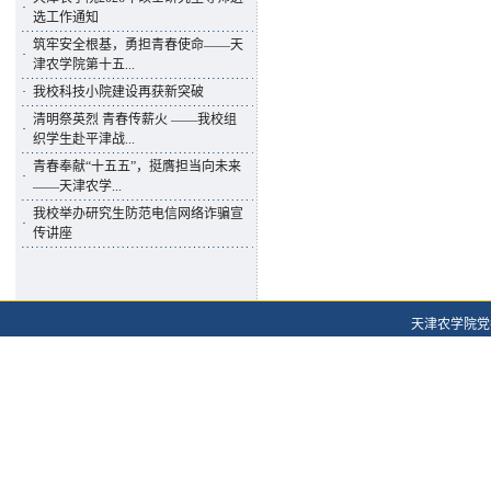
·
选工作通知
筑牢安全根基，勇担青春使命——天
·
津农学院第十五...
·
我校科技小院建设再获新突破
清明祭英烈 青春传薪火 ——我校组
·
织学生赴平津战...
青春奉献“十五五”，挺膺担当向未来
·
——天津农学...
我校举办研究生防范电信网络诈骗宣
·
传讲座
天津农学院党