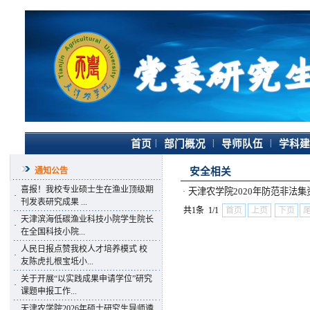
|
|
|
首页
部门概况
导师队伍
学科建
通知公告
安全相关
喜报！我校专业硕士生在渔业顶级期
天津农学院2020年防范非法集
·
·
刊发表研究成果 ...
共1条 1/1
首页
上页
下页
天津滨海低碳渔业科技小院学生院长
·
在全国科技小院...
人民日报点赞我校人才培养模式 校
·
友陈虎扎根宝坻小...
关于开展“以实践成果申请学位”研究
·
课题申报工作...
天津农学院2026年硕士研究生导师遴